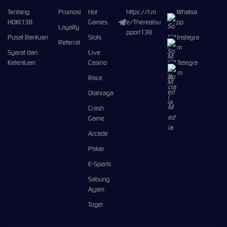
Tentang
Promosi
Hot
https://t.m
Whatsa
HOKI138
Games
e/Therealsu
pp
Loyalty
pport138
Pusat Bantuan
Slots
Instagra
Referral
m
Syarat dan
Live
Ketentuan
Casino
Telegra
m
Race
Olahraga
Crash
Game
Arcade
Poker
E-Sports
Sabung
Ayam
Togel