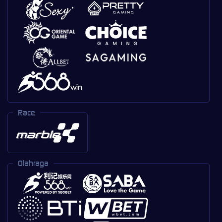
Race
Olahraga