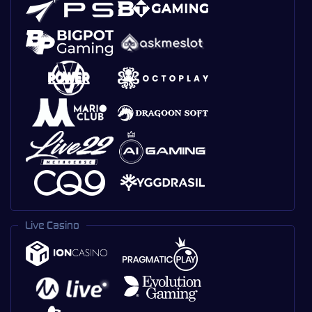
Live Casino