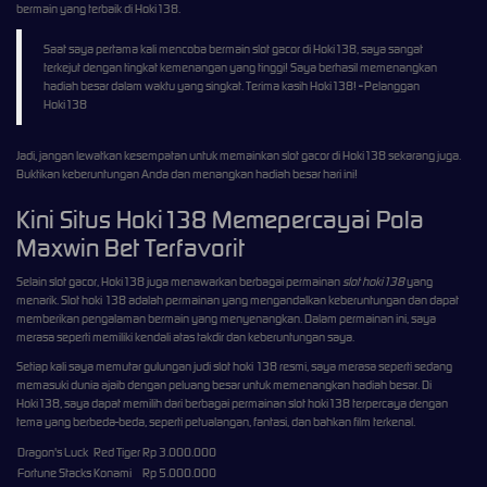
bermain yang terbaik di Hoki138.
Saat saya pertama kali mencoba bermain slot gacor di Hoki138, saya sangat
terkejut dengan tingkat kemenangan yang tinggi! Saya berhasil memenangkan
hadiah besar dalam waktu yang singkat. Terima kasih Hoki138!
-
Pelanggan
Hoki138
Jadi, jangan lewatkan kesempatan untuk memainkan slot gacor di Hoki138 sekarang juga.
Buktikan keberuntungan Anda dan menangkan hadiah besar hari ini!
Kini Situs Hoki138 Memepercayai Pola
Maxwin Bet Terfavorit
Selain slot gacor, Hoki138 juga menawarkan berbagai permainan
slot hoki138
yang
menarik. Slot hoki 138 adalah permainan yang mengandalkan keberuntungan dan dapat
memberikan pengalaman bermain yang menyenangkan. Dalam permainan ini, saya
merasa seperti memiliki kendali atas takdir dan keberuntungan saya.
Setiap kali saya memutar gulungan judi slot hoki 138 resmi, saya merasa seperti sedang
memasuki dunia ajaib dengan peluang besar untuk memenangkan hadiah besar. Di
Hoki138, saya dapat memilih dari berbagai permainan slot hoki138 terpercaya dengan
tema yang berbeda-beda, seperti petualangan, fantasi, dan bahkan film terkenal.
Dragon's Luck
Red Tiger
Rp 3.000.000
Fortune Stacks
Konami
Rp 5.000.000