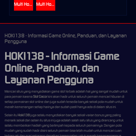
Multi Hot 5 Wild
Multi Hot Wild Ways
HOKI138 - Informasi Game Online, Panduan, dan Layanan
Pengguna
HOKI138 - Informasi Game
Online, Panduan, dan
Layanan Pengguna
Mencari situs yang menyediakan game slot terbaik adalah hal yang sangat mudah untuk
para pemain karena
Slot Gacor
kini akan hadir untuk seluruh pemain mencari hiburan di
setiap permainan slot online dan juga sudah tersedia banyak sekali pola mudah untuk
meraih kemenangan setiap harinya dan sudah pasti hanya ada di dalam situs ini.
Selain itu
Hoki138
juga selalu menyediakan banyak sekali varian bonus yang paling
menarik sekali dan selain itu situs ini juga adalah salah satu situs yang dirancang untuk
selalu memberikan hadiah yang berlimpah kepada seluruh pemainnya. Dengan pola
mudah yang sudah hadir disini seluruh pemain bisa lebih mudah untuk mencari cuan
terbanyak dan mari sekarang dapatkan kesempatan untuk meraih kemenangannya.