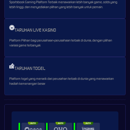
Sportsbook Gaming Platform Terbaik menawarkan lebih banyak game, odds yang
lebih tinggi, dan menyediakan pilihan yang lebih banyak untuk pemain.
TARUHAN LIVE KASINO
Platform Pilihan bagi perusahaan-perusahaan terbaik di dunia, dengan pilihan
variasi game terbanyak
TARUHAN TOGEL
Platform togel yang menarik dari perusahan terbaik di dunia yang menawarkan
hadiah kemenangan besar