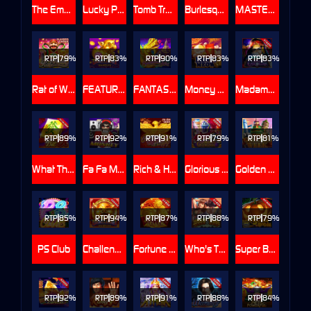
The Empire
Lucky Poker 2
Tomb Treasure
Burlesque 2
MASTER HAHA
RTP
79%
RTP
83%
RTP
90%
RTP
83%
RTP
83%
Rat of Wealth
FEATURE BUY - Golden Pig
FANTASY - SOUTHEAST ASIA
Money Meow
Madame Caroline
RTP
89%
RTP
92%
RTP
91%
RTP
79%
RTP
81%
What The FA
Fa Fa Monkey
Rich & Happy
Glorious Kingdom
Golden Week
RTP
85%
RTP
94%
RTP
87%
RTP
88%
RTP
79%
PS Club
Challenge・Golden Pig
Fortune Teller
Who's The Boss
Super Boom
RTP
92%
RTP
89%
RTP
91%
RTP
88%
RTP
84%