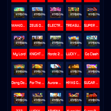
RTP
95%
RTP
98%
RTP
95%
RTP
98%
RTP
97%
MAHJONG: ORIGIN 2
ZEUS OF OLYMPUS
ELECTRIC ZEUS
TREASURES OF AZTEC Z
SUPER AWESOME
RTP
96%
RTP
96%
RTP
98%
RTP
98%
RTP
96%
My Lord
KNIGHT ARTHUR
Horde 2 Winter
LUCKY ACE 2
Go Clash
RTP
98%
RTP
97%
RTP
97%
RTP
97%
RTP
95%
Deng Deng
For The Horde
Aurora Wolf
HIYAS GEMS
SUGAR TEDDY
RTP
85%
RTP
84%
RTP
82%
RTP
95%
RTP
80%