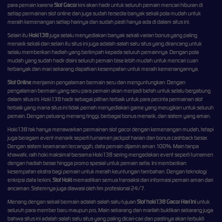
para pemain karena
Slot Gacor
kini akan hadir untuk seluruh pemain mencari hiburan di
setiap permainan slot online dan juga sudah tersedia banyak sekali pola mudah untuk
meraih kemenangan setiap harinya dan sudah pasti hanya ada di dalam situs ini.
Selain itu
Hoki138
juga selalu menyediakan banyak sekali varian bonus yang paling
menarik sekali dan selain itu situs ini juga adalah salah satu situs yang dirancang untuk
selalu memberikan hadiah yang berlimpah kepada seluruh pemainnya. Dengan pola
mudah yang sudah hadir disini seluruh pemain bisa lebih mudah untuk mencari cuan
terbanyak dan mari sekarang dapatkan kesempatan untuk meraih kemenangannya.
Slot Online
menjamin pengalaman bermain seru dan menguntungkan. Dengan
pengalaman bermain yang seru para pemain akan menjadi betah untuk selalu bergabung
dalam situs ini. Hoki138 hadir sebagai pilihan terbaik untuk para pecinta permainan slot
terbaik yang mana situs ini tidak pernah menyediakan game yang merugikan untuk seluruh
pemain. Dengan peluang menang tinggi, berbagai bonus menarik, dan sistem yang aman.
Hoki138 tak hanya menawarkan permainan slot gacor dengan kemenangan mudah, tetapi
juga beragam event menarik seperti turnamen jackpot harian dan bonus cashback besar.
Dengan sistem keamanan tercanggih, data pemain dijamin aman 100%. Main tanpa
khawatir, raih hoki maksimal bersama Hoki138 sering mengadakan event seperti turnamen
dengan hadiah besar hingga promo spesial untuk pemain setia. Ini memberikan
kesempatan ekstra bagi pemain untuk meraih keuntungan tambahan. Dengan teknologi
enkripsi data terkini,
Slot Hoki
memastikan semua transaksi dan informasi pemain aman dari
ancaman. Sistemnya juga diawasi oleh tim profesional 24/7.
Menang dengan sekali bermain adalah salah satu tujuan
Slot hoki138 Gacor Hari Ini
untuk
seluruh para member baru maupun pro, Main sekarang dan marilah buktikan sekarang juga
bahwa situs ini adalah salah satu situs yang paling dicari-cari dan pastinya akan terbukti