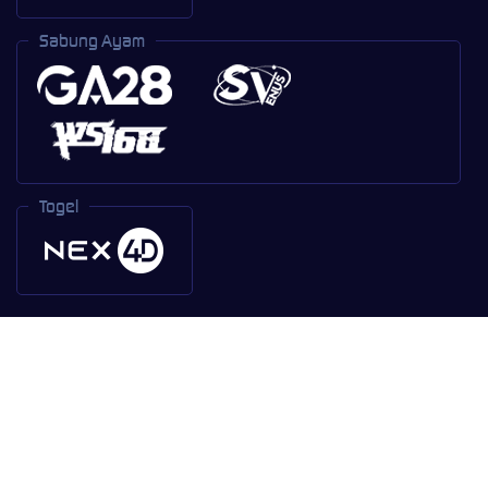
Sabung Ayam
Togel