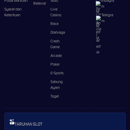
Pusat Bantuan
Slots
Instagra
Referral
m
Syarat dan
Live
Ketentuan
Casino
Telegra
m
Race
Olahraga
Crash
Game
Arcade
Poker
E-Sports
Sabung
Ayam
Togel
TARUHAN SLOT