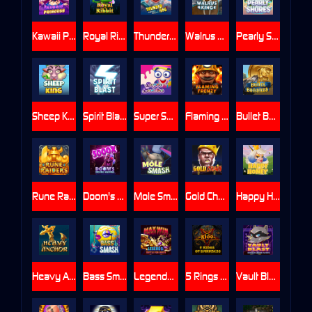
Kawaii Princess
Royal Ribbit
Thunder Hog Chaos Reels
Walrus King
Pearly Shores
Sheep King
Spirit Blast
Super Sundae
Flaming Frenzy
Bullet Bonanza
Rune Raiders
Doom's Digging Machine
Mole Smash
Gold Chain
Happy Honey
Heavy Anchor
Bass Smash
Legends: Battle for Earth
5 Rings of Darkness
Vault Blast Hold & Win