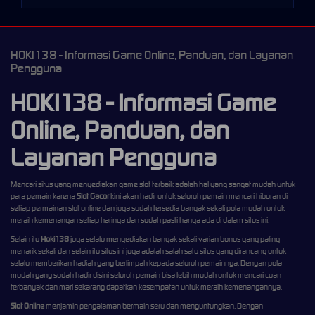
HOKI138 - Informasi Game Online, Panduan, dan Layanan
Pengguna
HOKI138 - Informasi Game
Online, Panduan, dan
Layanan Pengguna
Mencari situs yang menyediakan game slot terbaik adalah hal yang sangat mudah untuk
para pemain karena
Slot Gacor
kini akan hadir untuk seluruh pemain mencari hiburan di
setiap permainan slot online dan juga sudah tersedia banyak sekali pola mudah untuk
meraih kemenangan setiap harinya dan sudah pasti hanya ada di dalam situs ini.
Selain itu
Hoki138
juga selalu menyediakan banyak sekali varian bonus yang paling
menarik sekali dan selain itu situs ini juga adalah salah satu situs yang dirancang untuk
selalu memberikan hadiah yang berlimpah kepada seluruh pemainnya. Dengan pola
mudah yang sudah hadir disini seluruh pemain bisa lebih mudah untuk mencari cuan
terbanyak dan mari sekarang dapatkan kesempatan untuk meraih kemenangannya.
Slot Online
menjamin pengalaman bermain seru dan menguntungkan. Dengan