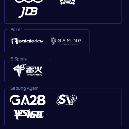
Poker
E-Sports
Sabung Ayam