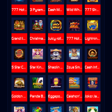
777 Hot Reels: Supercharged
3 Pyramids of Gold: Hold & Win
Cash Maximus: Battle Arena
Wild White Rhino
777 Streak
Grand link express Hold and win
Christmas Link Express: Hold & Win
Juicy rolls : feature Frenzy
777 Hot Reels
Lightning Blitz: Chain Collect
5 Star Coins: Hold & Win
Star Kingdom
Shaolin Panda Chaos Reels
Zeus Smash
Cash Inferno Sizzling Scatters
Golden Suns Chain Collect
Panda Bills
Eggsponential
Caishen's Temple of Gold
Joker Jackpots: Prize Mania