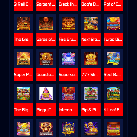
3 Rail Express: Hold & Win
Serpent Gold: Hold & Win
Crack the Piggy Bank Express
Boo's Booty
Pot of Charms
The Greed Machine
Gates of the Underworld
Fire Eruption
Next Stop Riches Hold & Win
Turbo Diamonds: Hold & Win
Super Pyramid of Gold Hold & Win
Guardian of Gold: Hold & Win
Supersonic Express: Hold & Win
777 Streak: Megacharged
Reel Bass: Jackpot Catch
The Big Bark: Golden Jackpots
Piggy Coin: Hold & Win
Inferno Rising Hold & Win
Pip & Pippa's Pots of Plenty
4 Leaf Fortune: Hold & Win