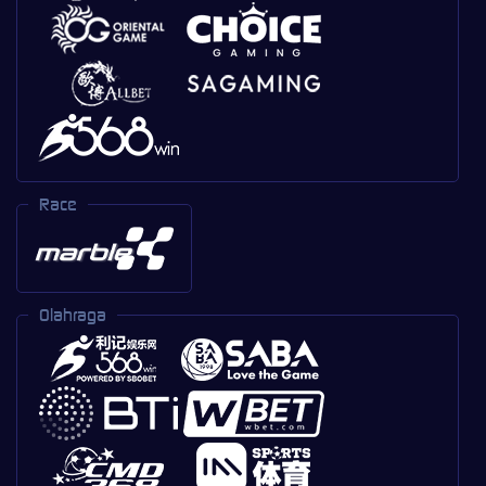
Race
Olahraga