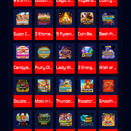
8's on Fire: Supercharged
Golden L'Hoot
Eagle Gold: Hold & Win
Vegas is Dead: Battle Arena
Liberty Coins: Hold & Win
Super Cash: Three Little Wins
3 Eternal Drums: Rhythm of Fortune
5 Pyramids of Gold: Hold & Win
Coin Bang Bang: Hold & Win
Bash the Banana Stash
Candyland Jackpots
Fruity Diamond Stacks
Lady Wish
3 Energy Diamonds: Hold & Win
Wish of a Lifetime Hold & Win
Double Dragon Gold: Hold & Win
Mole in the Hole
Thunderline Express Hold & Win
Rooster's Gold: Hold & Win
Smooth 7's Strike