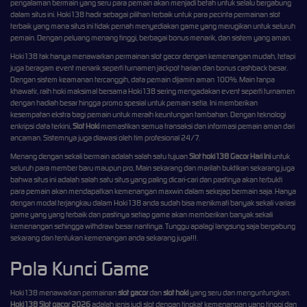
pengalaman bermain yang seru para pemain akan menjadi betah untuk selalu bergabung
dalam situs ini. Hoki138 hadir sebagai pilihan terbaik untuk para pecinta permainan slot
terbaik yang mana situs ini tidak pernah menyediakan game yang merugikan untuk seluruh
pemain. Dengan peluang menang tinggi, berbagai bonus menarik, dan sistem yang aman.
Hoki138 tak hanya menawarkan permainan slot gacor dengan kemenangan mudah, tetapi
juga beragam event menarik seperti turnamen jackpot harian dan bonus cashback besar.
Dengan sistem keamanan tercanggih, data pemain dijamin aman 100%. Main tanpa
khawatir, raih hoki maksimal bersama Hoki138 sering mengadakan event seperti turnamen
dengan hadiah besar hingga promo spesial untuk pemain setia. Ini memberikan
kesempatan ekstra bagi pemain untuk meraih keuntungan tambahan. Dengan teknologi
enkripsi data terkini,
Slot Hoki
memastikan semua transaksi dan informasi pemain aman dari
ancaman. Sistemnya juga diawasi oleh tim profesional 24/7.
Menang dengan sekali bermain adalah salah satu tujuan
Slot hoki138 Gacor Hari Ini
untuk
seluruh para member baru maupun pro, Main sekarang dan marilah buktikan sekarang juga
bahwa situs ini adalah salah satu situs yang paling dicari-cari dan pastinya akan terbukti
para pemain akan mendapatkan kemenangan maxwin dalam sekejap bermain saja. Hanya
dengan modal terjangkau dalam Hoki138 anda sudah bisa menikmati banyak sekali variasi
game yang yang terbaik dan pastinya setiap game akan memberikan banyak sekali
kemenangan sehingga withdraw besar nantinya. Tunggu apalagi langsung saja bergabung
sekarang dan tentukan kemenangan anda sekarang juga!!!.
Pola Kunci Game
Hoki138 menawarkan permainan
slot gacor
dan
slot hoki
yang seru dan menguntungkan.
Hoki138 Slot gacor 2026
adalah jenis judi slot dengan tingkat kemenangan yang tinggi dan