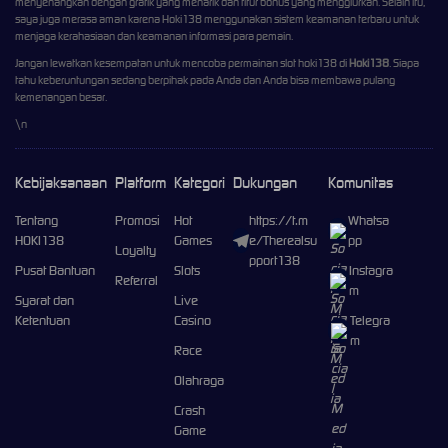
menyenangkan dengan grafik yang menarik dan fitur bonus yang menggiurkan. Selain itu,
saya juga merasa aman karena Hoki138 menggunakan sistem keamanan terbaru untuk
menjaga kerahasiaan dan keamanan informasi para pemain.
Jangan lewatkan kesempatan untuk mencoba permainan slot hoki138 di
Hoki138
. Siapa
tahu keberuntungan sedang berpihak pada Anda dan Anda bisa membawa pulang
kemenangan besar.
\n
Kebijaksanaan
Platform
Kategori
Dukungan
Komunitas
Tentang
Promosi
Hot
https://t.m
Whatsa
HOKI138
Games
e/Therealsu
pp
Loyalty
pport138
Pusat Bantuan
Slots
Instagra
Referral
m
Syarat dan
Live
Ketentuan
Casino
Telegra
m
Race
Olahraga
Crash
Game