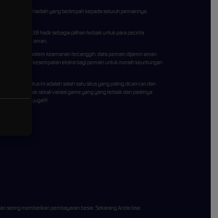
selalu memberikan hadiah yang berlimpah kepada seluruh pemainnya.
gannya.
ini. Hoki138 hadir sebagai pilihan terbaik untuk para pecinta
an sistem yang aman.
esar. Dengan sistem keamanan tercanggih, data pemain dijamin aman
 Ini memberikan kesempatan ekstra bagi pemain untuk meraih keuntungan
 24/7.
a bahwa situs ini adalah salah satu situs yang paling dicari-cari dan
ikmati banyak sekali variasi game yang yang terbaik dan pastinya
da sekarang juga!!!.
i dan sering memberikan pembayaran besar. Sekarang Anda bisa