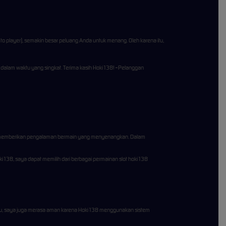
o player), semakin besar peluang Anda untuk menang. Oleh karena itu,
 dalam waktu yang singkat. Terima kasih Hoki138!
-
Pelanggan
t memberikan pengalaman bermain yang menyenangkan. Dalam
i138, saya dapat memilih dari berbagai permainan slot hoki138
itu, saya juga merasa aman karena Hoki138 menggunakan sistem