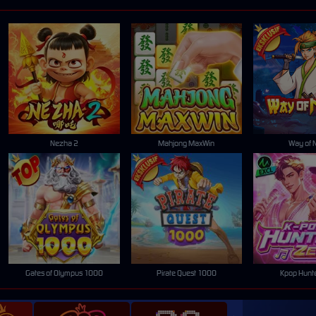
Nezha 2
Mahjong MaxWin
Way of N
Gates of Olympus 1000
Pirate Quest 1000
Kpop Hunte