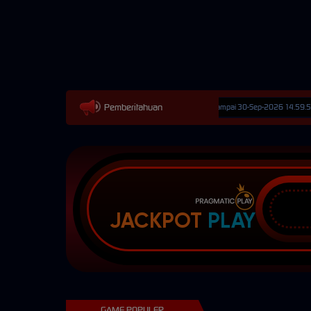
Pemberitahuan
jadwal: PP Virtual Sports pada 30-Jun-2026 dari 14.59.59 sampai 30-Sep-2026 14.59.59. Selama
JACKPOT
PLAY
GAME POPULER