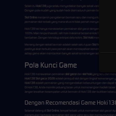
Selain itu
Hoki138
juga selalu menyediakan banyak sekali varian bonus yang p
Dengan pola mudah yang sudah hadir disini seluruh pemain bisa lebih mud
Slot Online
menjamin pengalaman bermain seru dan menguntungkan. Dengan pen
permainan slot terbaik yang mana situs ini tidak pernah menyediakan game
Hoki138 tak hanya menawarkan permainan slot gacor dengan kemenangan mud
100%. Main tanpa khawatir, raih hoki maksimal bersama Hoki138 sering men
tambahan. Dengan teknologi enkripsi data terkini,
Slot Hoki
memastikan semua t
Menang dengan sekali bermain adalah salah satu tujuan
Slot hoki138 Gacor H
pastinya akan terbukti para pemain akan mendapatkan kemenangan maxwin d
setiap game akan memberikan banyak sekali kemenangan sehingga withdraw 
Pola Kunci Game
Hoki138 menawarkan permainan
slot gacor
dan
slot hoki
yang seru dan men
Hoki138 Slot gacor 2026
adalah jenis judi slot dengan tingkat kemenangan
Hoki138
adalah permainan yang mengandalkan keberuntungan dan dapat
Di Hoki138, Anda memiliki peluang besar untuk memenangkan hadiah besar d
Jangan lewatkan kesempatan untuk bermain di Hoki138 dan buktikan keber
Dengan Recomendasi Game Hoki138
Selamat datang di
Slot Online
, tempat terbaik untuk memainkan slot gacor! Apa
menemukan berbagai permainan slot gacor yang seru dan menguntungkan d