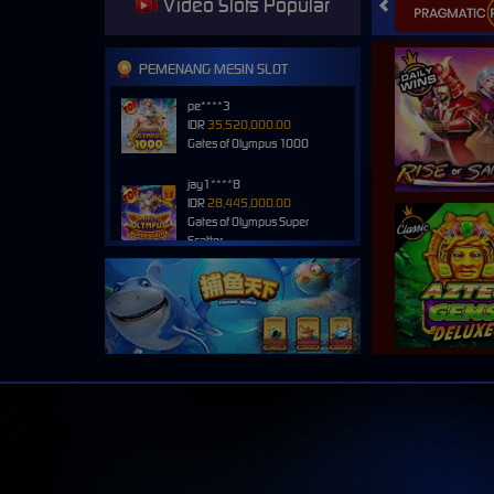
Video Slots Popular
PEMENANG MESIN SLOT
pe****3
IDR
35,520,000.00
Gates of Olympus 1000
jay1****8
IDR
28,445,000.00
Gates of Olympus Super
Scatter
pe****3
IDR
16,078,000.00
Gates of Olympus 1000
pe****3
IDR
9,411,000.00
Gates of Olympus 1000
pe****3
IDR
8,940,000.00
Gates of Olympus 1000