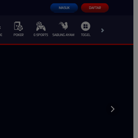
MASUK
DAFTAR
DE
POKER
E-SPORTS
SABUNG AYAM
TOGEL
PROMOSI